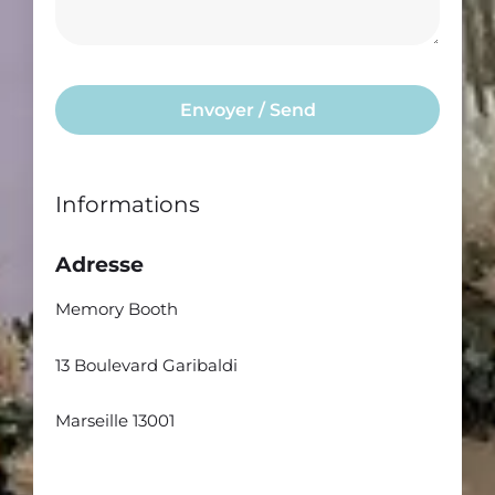
a
/
s
t
F
s
i
i
a
o
Envoyer / Send
n
g
n
i
e
s
Informations​
h
Adresse
Memory Booth
13 Boulevard Garibaldi
Marseille 13001